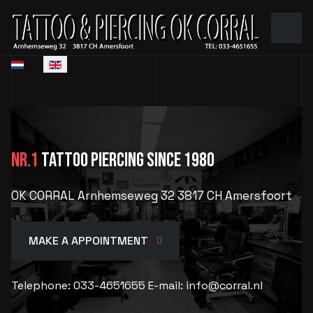
Select your language
NR.1
TATTOO PIERCING since 1980
OK CORRAL Arnhemseweg 32 3817 CH Amersfoort
MAKE A APPOINTMENT
Telephone: 033-4651655 E-mail: info@corral.nl