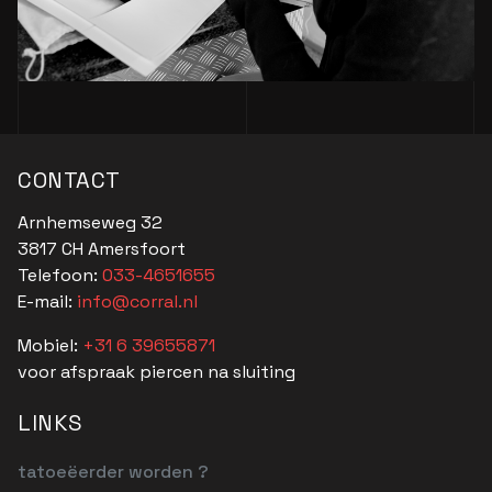
CONTACT
Arnhemseweg 32
3817 CH Amersfoort
Telefoon:
033-4651655
E-mail:
info@corral.nl
Mobiel:
+31 6 39655871
voor afspraak piercen na sluiting
LINKS
tatoeëerder worden ?