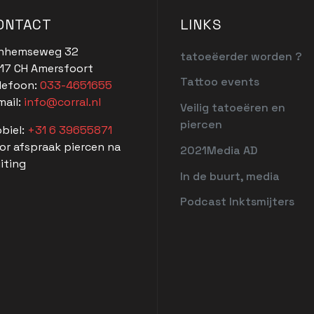
ONTACT
LINKS
nhemseweg 32
tatoeëerder worden ?
17 CH Amersfoort
Tattoo events
lefoon:
033-4651655
mail:
info@corral.nl
Veilig tatoeëren en
piercen
biel:
+31 6 39655871
or afspraak piercen na
2021Media AD
uiting
In de buurt, media
Podcast Inktsmijters