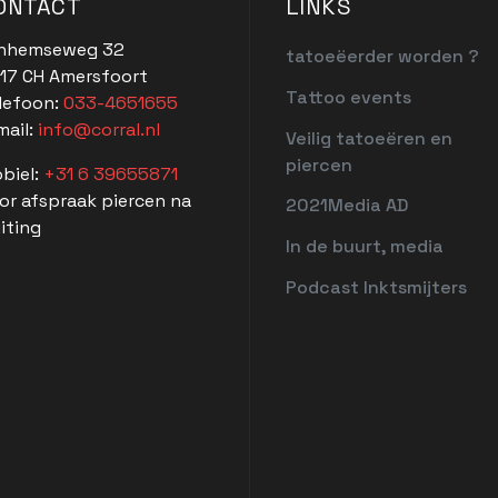
ONTACT
LINKS
nhemseweg 32
tatoeëerder worden ?
17 CH Amersfoort
Tattoo events
lefoon:
033-4651655
mail:
info@corral.nl
Veilig tatoeëren en
piercen
biel:
+31 6 39655871
or afspraak piercen na
2021Media AD
uiting
In de buurt, media
Podcast Inktsmijters